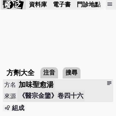
醫 砭
menu
資料庫
電子書
門診地點
預
方劑大全
注音
搜尋
subject
加味聖愈湯
方名
《醫宗金鑒》卷四十六
來源
bubble_chart
組成