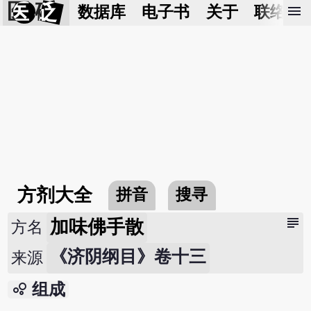
医 砭
menu
数据库
电子书
关于
联络我
方剂大全
拼音
搜寻
subject
加味佛手散
方名
《济阴纲目》卷十三
来源
bubble_chart
组成