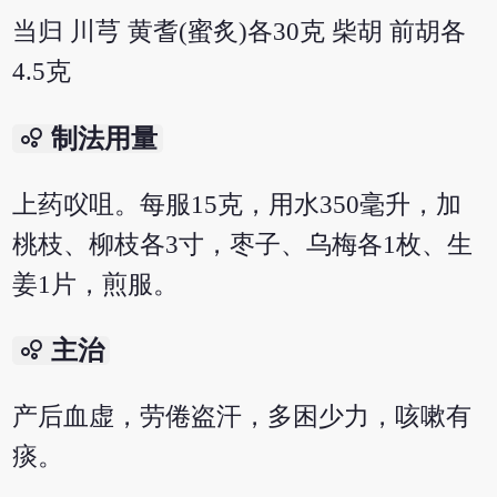
当归 川芎 黄耆(蜜炙)各30克 柴胡 前胡各
4.5克
bubble_chart
制法用量
上药㕮咀。每服15克，用水350毫升，加
桃枝、柳枝各3寸，枣子、乌梅各1枚、生
姜1片，煎服。
bubble_chart
主治
产后血虚，劳倦盗汗，多困少力，咳嗽有
痰。