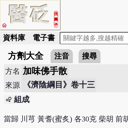
醫
砭
沈
藥
home
子
資料庫
電子書
方劑大全
注音
搜尋
加味佛手散
方名
《濟陰綱目》卷十三
來源
組成
bubble_chart
當歸 川芎 黃耆(蜜炙) 各30克 柴胡 前胡