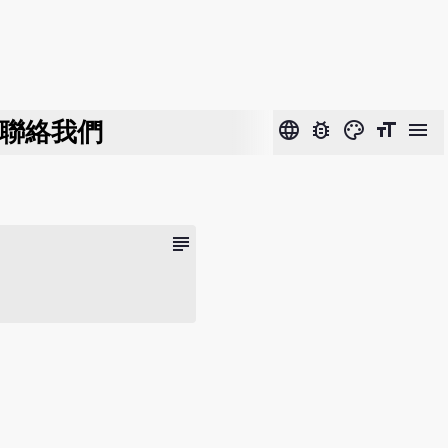
聯絡我們
language
bug_report
color_lens
format_size
menu
subject