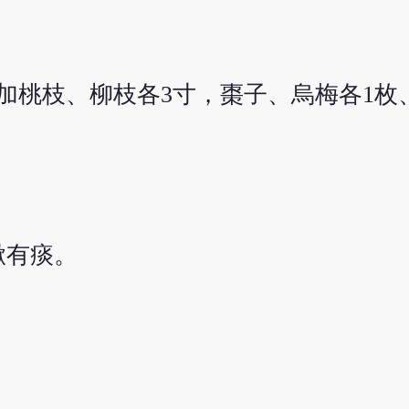
，加桃枝、柳枝各3寸，棗子、烏梅各1枚
嗽有痰。