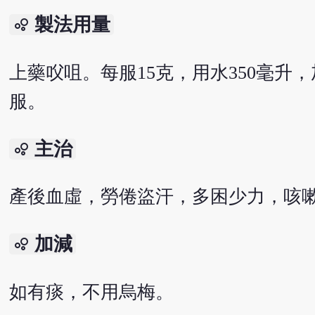
製法用量
bubble_chart
上藥㕮咀。每服15克，用水350毫升
服。
主治
bubble_chart
產後血虛，勞倦盜汗，多困少力，咳
加減
bubble_chart
如有痰，不用烏梅。