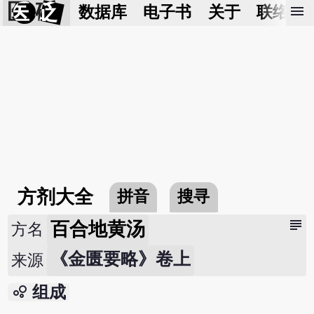
医 砭
menu
数据库
电子书
关于
联络我
方剂大全
拼音
搜寻
subject
百合地黄汤
方名
《金匮要略》卷上
来源
bubble_chart
组成