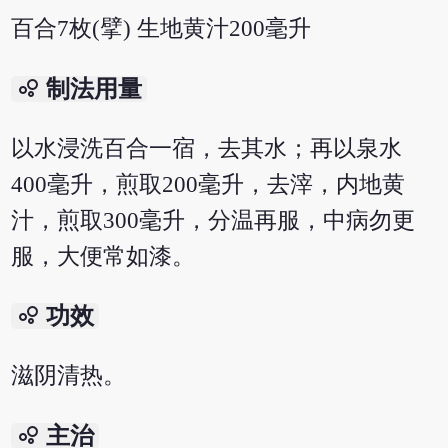
百合7枚(擘) 生地黄汁200毫升
bubble_chart
制法用量
以水浸洗百合一宿，去其水；再以泉水
400毫升，煎取200毫升，去滓，内地黄
汁，煎取300毫升，分温再服，中病勿更
服，大便常如漆。
bubble_chart
功效
滋阴清热。
bubble_chart
主治