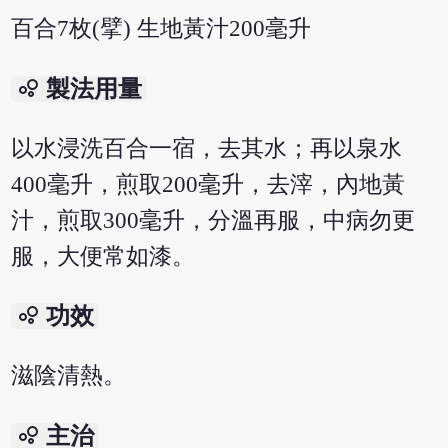
百合7枚(擘) 生地黃汁200毫升
bubble_chart
製法用量
以水浸洗百合一宿，去其水；再以泉水
400毫升，煎取200毫升，去滓，內地黃
汁，煎取300毫升，分溫再服，中病勿更
服，大便常如漆。
bubble_chart
功效
滋陰清熱。
bubble_chart
主治