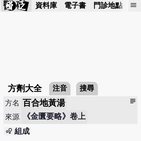
醫 砭
menu
資料庫
電子書
門診地點
預
方劑大全
注音
搜尋
subject
百合地黃湯
方名
《金匱要略》卷上
來源
bubble_chart
組成