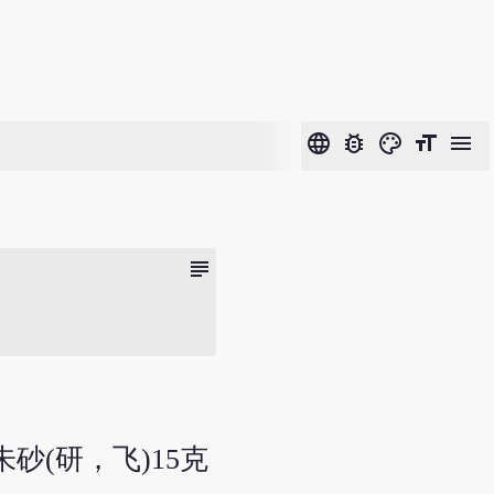
language
bug_report
color_lens
format_size
menu
subject
朱砂(研，飞)15克