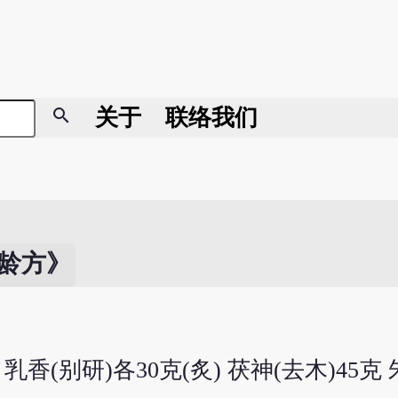
search
关于
联络我们
龄方》
香(别研)各30克(炙) 茯神(去木)45克 