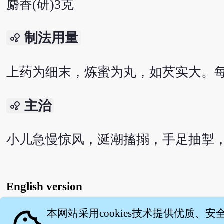
麝香(研)3克
制法用量
bubble_chart
上药为细末，炼蜜为丸，如芡实大。
主治
bubble_chart
小儿急慢惊风，涎潮搐搦，手足抽掣，心
English version
本网站采用cookies技术提供优质、安