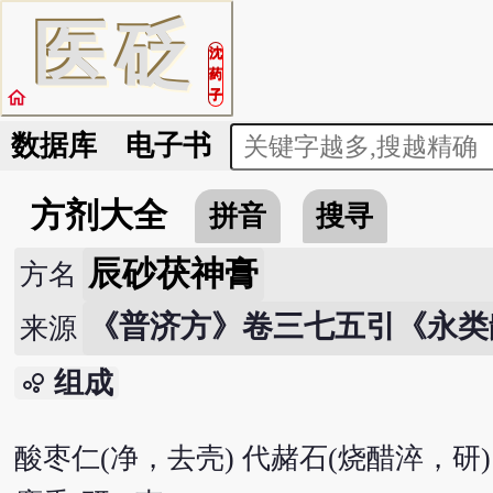
医
砭
沈
药
home
子
数据库
电子书
方剂大全
拼音
搜寻
辰砂茯神膏
方名
《普济方》卷三七五引《永类
来源
组成
bubble_chart
酸枣仁(净，去壳) 代赭石(烧醋淬，研) 乳