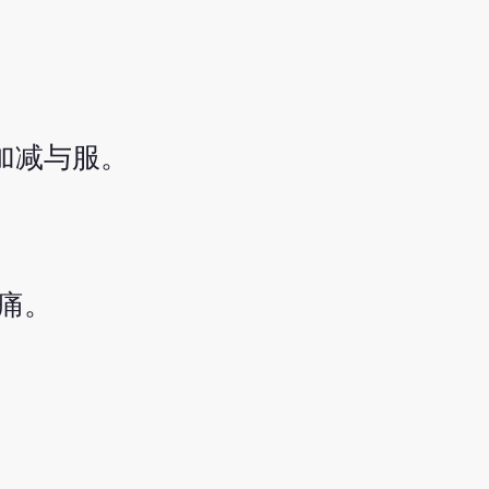
加减与服。
;痛。