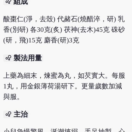
bubble_chart
組成
酸棗仁(淨，去殼) 代赭石(燒醋淬，研) 乳
香(別研) 各30克(炙) 茯神(去木)45克 硃砂
(研，飛)15克 麝香(研)3克
bubble_chart
製法用量
上藥為細末，煉蜜為丸，如芡實大。每服
1丸，用金銀薄荷湯研下。更量歲數加減
與服。
bubble_chart
主治
小兒急慢驚風，涎潮搐搦，手足抽掣，心