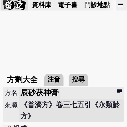
醫 砭
menu
資料庫
電子書
門診地點
預
方劑大全
注音
搜尋
subject
辰砂茯神膏
方名
《普濟方》卷三七五引《永類齡
來源
方》