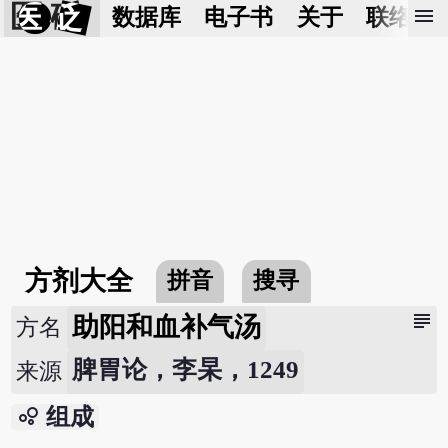
医 砭
menu
数据库
电子书
关于
联络我
方剂大全
拼音
搜寻
subject
助阳和血补气汤
方名
脾胃论，李杲，1249
来源
bubble_chart
组成