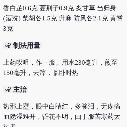
香白芷0.6克 蔓荆子0.9克 炙甘草 当归身
(酒洗) 柴胡各1.5克 升麻 防风各2.1克 黄耆
3克
bubble_chart
制法用量
上药㕮咀，作一服。用水230毫升，煎至
150毫升，去滓，临卧时热
bubble_chart
主治
热邪上壅，眼中白睛红，多眵泪，无疼痛
而隐涩难开，昏花不明，由于服苦寒药太
过者。