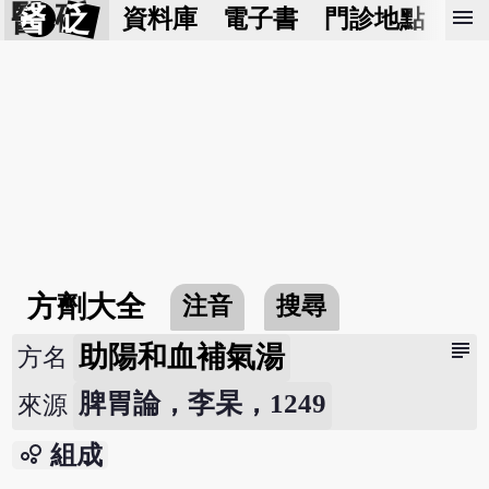
醫 砭
menu
資料庫
電子書
門診地點
預
方劑大全
注音
搜尋
subject
助陽和血補氣湯
方名
脾胃論，李杲，1249
來源
bubble_chart
組成