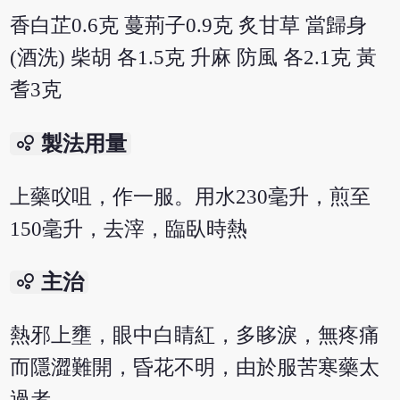
香白芷0.6克 蔓荊子0.9克 炙甘草 當歸身
(酒洗) 柴胡 各1.5克 升麻 防風 各2.1克 黃
耆3克
bubble_chart
製法用量
上藥㕮咀，作一服。用水230毫升，煎至
150毫升，去滓，臨臥時熱
bubble_chart
主治
熱邪上壅，眼中白睛紅，多眵淚，無疼痛
而隱澀難開，昏花不明，由於服苦寒藥太
過者。