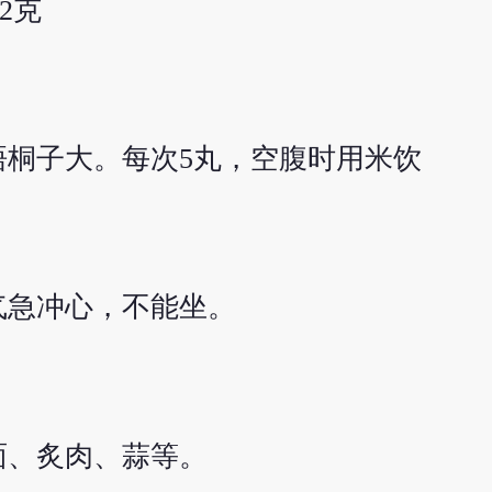
2克
桐子大。每次5丸，空腹时用米饮
气急冲心，不能坐。
面、炙肉、蒜等。