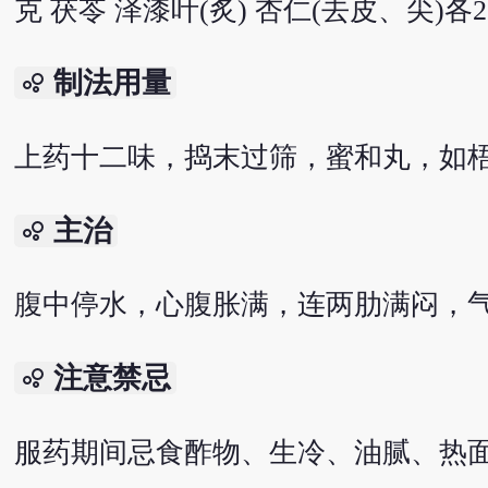
克 茯苓 泽漆叶(炙) 杏仁(去皮、尖)各2
制法用量
bubble_chart
上药十二味，捣末过筛，蜜和丸，如梧
主治
bubble_chart
腹中停水，心腹胀满，连两肋满闷，
注意禁忌
bubble_chart
服药期间忌食酢物、生冷、油腻、热