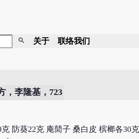
search
关于
联络我们
方，李隆基，723
30克 防葵22克 庵䕡子 桑白皮 槟榔各30克