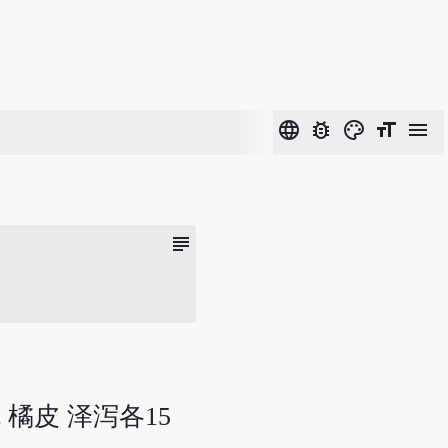
language
bug_report
color_lens
format_size
menu
subject
 橘皮 泽泻各15