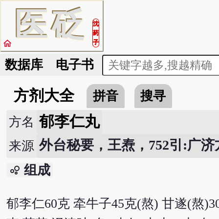
医
砭
沈
药
home
子
数据库
电子书
方剂大全
拼音
搜寻
郁李仁丸
方名
外台秘要，王焘，752引:广济
来源
组成
bubble_chart
郁李仁60克 牵牛子45克(熬) 甘遂(熬)