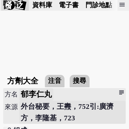
醫 砭
menu
資料庫
電子書
門診地點
預
方劑大全
注音
搜尋
subject
郁李仁丸
方名
外台秘要，王燾，752引:廣濟
來源
方，李隆基，723