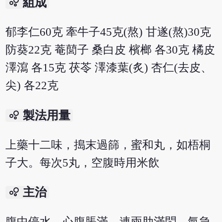
bubble_chart
組成
郁李仁60克 牽牛子45克(熬) 甘遂(熬)30克
防葵22克 菴䕡子 桑白皮 檳榔 各30克 橘皮
澤瀉 各15克 茯苓 澤漆葉(炙) 杏仁(去皮、
尖) 各22克
bubble_chart
製法用量
上藥十二味，搗末過篩，蜜和丸，如梧桐
子大。每次5丸，空腹時用米飲
bubble_chart
主治
腹中停水，心腹脹滿，連兩肋滿悶，氣急