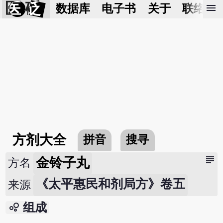
医 砭
menu
数据库
电子书
关于
联络我
方剂大全
拼音
搜寻
subject
金铃子丸
方名
《太平惠民和剂局方》卷五
来源
bubble_chart
组成