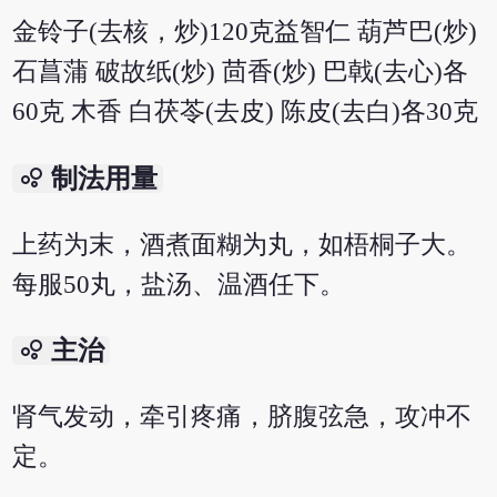
金铃子(去核，炒)120克益智仁 葫芦巴(炒)
石菖蒲 破故纸(炒) 茴香(炒) 巴戟(去心)各
60克 木香 白茯苓(去皮) 陈皮(去白)各30克
bubble_chart
制法用量
上药为末，酒煮面糊为丸，如梧桐子大。
每服50丸，盐汤、温酒任下。
bubble_chart
主治
肾气发动，牵引疼痛，脐腹弦急，攻冲不
定。