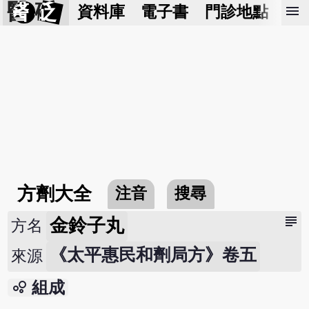
醫 砭
menu
資料庫
電子書
門診地點
預
方劑大全
注音
搜尋
subject
金鈴子丸
方名
《太平惠民和劑局方》卷五
來源
bubble_chart
組成