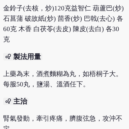
金鈴子(去核，炒)120克益智仁 葫蘆巴(炒)
石菖蒲 破故紙(炒) 茴香(炒) 巴戟(去心) 各
60克 木香 白茯苓(去皮) 陳皮(去白) 各30
克
bubble_chart
製法用量
上藥為末，酒煮麵糊為丸，如梧桐子大。
每服50丸，鹽湯、溫酒任下。
bubble_chart
主治
腎氣發動，牽引疼痛，臍腹弦急，攻沖不
定。