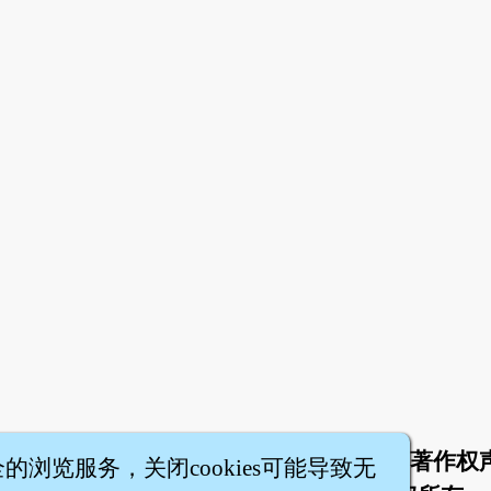
于
联络我们
服务条款
隐私权条款
著作权
|
|
|
|
全的浏览服务，关闭cookies可能导致无