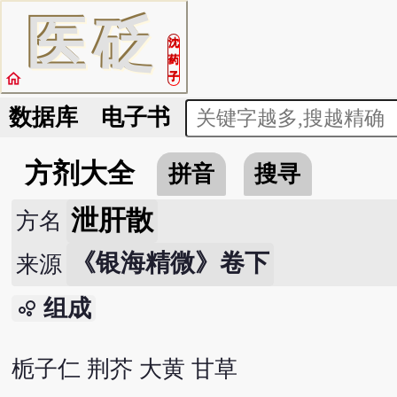
医
砭
沈
药
home
子
数据库
电子书
方剂大全
拼音
搜寻
泄肝散
方名
《银海精微》卷下
来源
组成
bubble_chart
栀子仁 荆芥 大黄 甘草