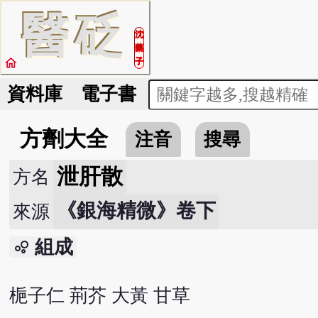
醫
砭
沈
藥
home
子
資料庫
電子書
方劑大全
注音
搜尋
泄肝散
方名
《銀海精微》卷下
來源
組成
bubble_chart
梔子仁 荊芥 大黃 甘草