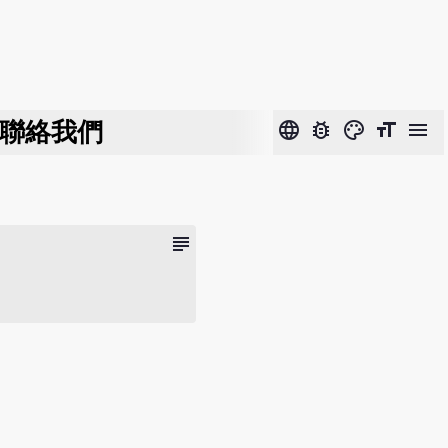
聯絡我們
language
bug_report
color_lens
format_size
menu
subject