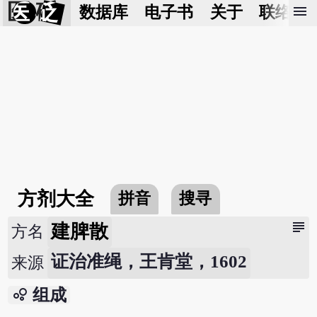
医 砭
menu
数据库
电子书
关于
联络我
方剂大全
拼音
搜寻
subject
建脾散
方名
证治准绳，王肯堂，1602
来源
bubble_chart
组成