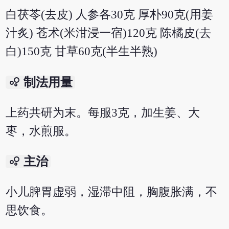
白茯苓(去皮) 人参各30克 厚朴90克(用姜
汁炙) 苍术(米泔浸一宿)120克 陈橘皮(去
白)150克 甘草60克(半生半熟)
bubble_chart
制法用量
上药共研为末。每服3克，加生姜、大
枣，水煎服。
bubble_chart
主治
小儿脾胃虚弱，湿滞中阻，胸腹胀满，不
思饮食。