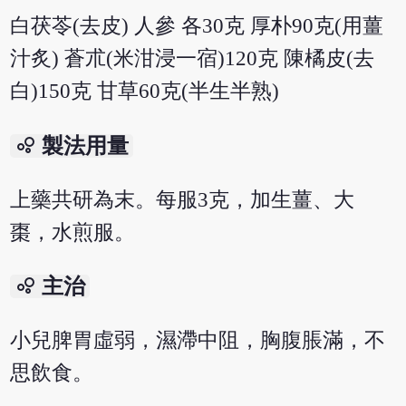
白茯苓(去皮) 人參 各30克 厚朴90克(用薑
汁炙) 蒼朮(米泔浸一宿)120克 陳橘皮(去
白)150克 甘草60克(半生半熟)
bubble_chart
製法用量
上藥共研為末。每服3克，加生薑、大
棗，水煎服。
bubble_chart
主治
小兒脾胃虛弱，濕滯中阻，胸腹脹滿，不
思飲食。