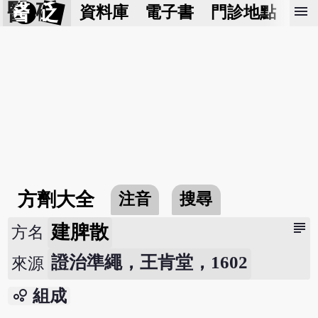
醫 砭
menu
資料庫
電子書
門診地點
預
方劑大全
注音
搜尋
subject
建脾散
方名
證治準繩，王肯堂，1602
來源
bubble_chart
組成