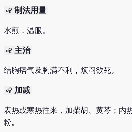
制法用量
bubble_chart
水煎，温服。
主治
bubble_chart
结胸痞气及胸满不利，烦闷欲死。
加减
bubble_chart
表热或寒热往来，加柴胡、黄芩；内
粉。