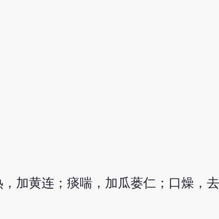
热，加黄连；痰喘，加瓜蒌仁；口燥，