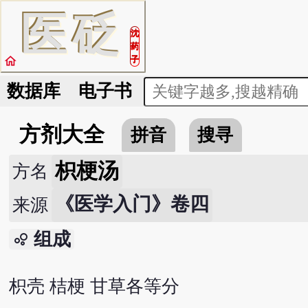
医
砭
沈
药
home
子
数据库
电子书
方剂大全
拼音
搜寻
枳梗汤
方名
《医学入门》卷四
来源
组成
bubble_chart
枳壳 桔梗 甘草各等分