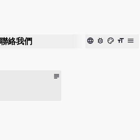
聯絡我們
language
bug_report
color_lens
format_size
menu
subject