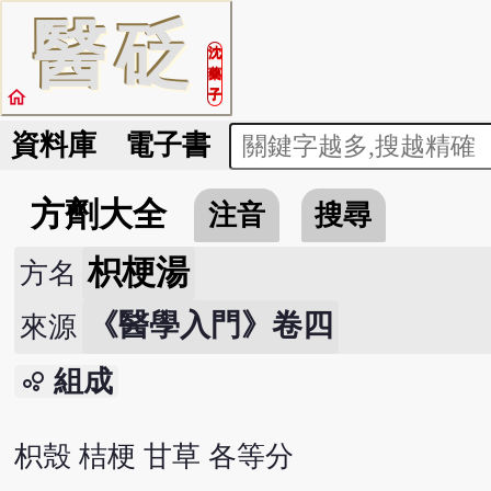
醫
砭
沈
藥
home
子
資料庫
電子書
方劑大全
注音
搜尋
枳梗湯
方名
《醫學入門》卷四
來源
組成
bubble_chart
枳殼 桔梗 甘草 各等分