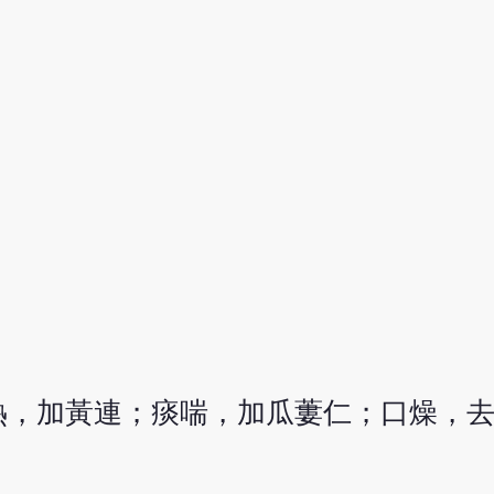
熱，加黃連；痰喘，加瓜蔞仁；口燥，