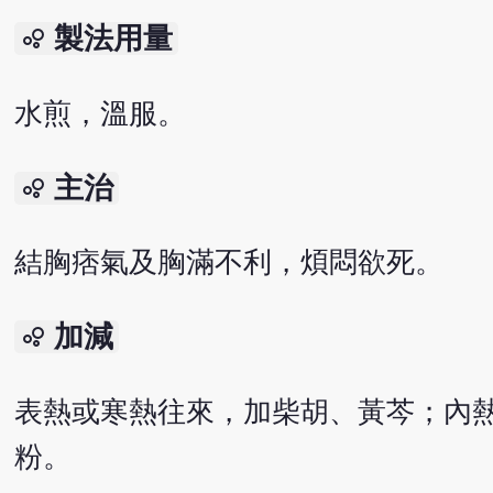
製法用量
bubble_chart
水煎，溫服。
主治
bubble_chart
結胸痞氣及胸滿不利，煩悶欲死。
加減
bubble_chart
表熱或寒熱往來，加柴胡、黃芩；內
粉。