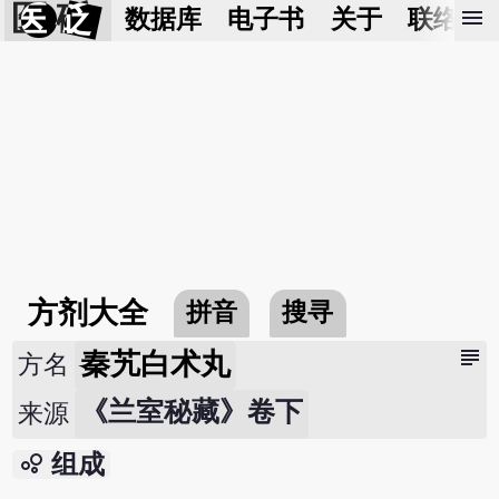
医 砭
menu
数据库
电子书
关于
联络我
方剂大全
拼音
搜寻
subject
秦艽白术丸
方名
《兰室秘藏》卷下
来源
bubble_chart
组成