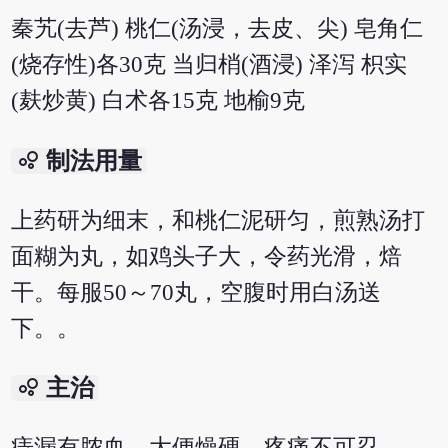
秦艽(去芦) 桃仁(汤浸，去皮、尖) 皂角仁
(烧存性)各30克 当归梢(酒浸) 泽泻 枳实
(麸炒黄) 白术各15克 地榆9克
bubble_chart
制法用量
上药研为细末，和桃仁泥研匀，煎熟汤打
面糊为丸，如鸡头子大，令药光滑，焙
干。每服50～70丸，空腹时用白汤送
下。。
bubble_chart
主治
痔漏有脓血，大便燥硬，疼痛不可忍。