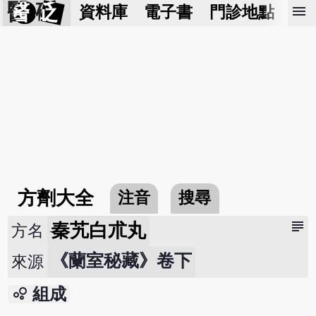
醫 砭
menu
資料庫
電子書
門診地點
預
方劑大全
注音
搜尋
subject
秦艽白朮丸
方名
《蘭室秘藏》卷下
來源
bubble_chart
組成