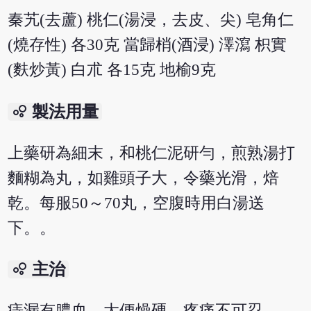
秦艽(去蘆) 桃仁(湯浸，去皮、尖) 皂角仁
(燒存性) 各30克 當歸梢(酒浸) 澤瀉 枳實
(麩炒黃) 白朮 各15克 地榆9克
bubble_chart
製法用量
上藥研為細末，和桃仁泥研勻，煎熟湯打
麵糊為丸，如雞頭子大，令藥光滑，焙
乾。每服50～70丸，空腹時用白湯送
下。。
bubble_chart
主治
痔漏有膿血，大便燥硬，疼痛不可忍。