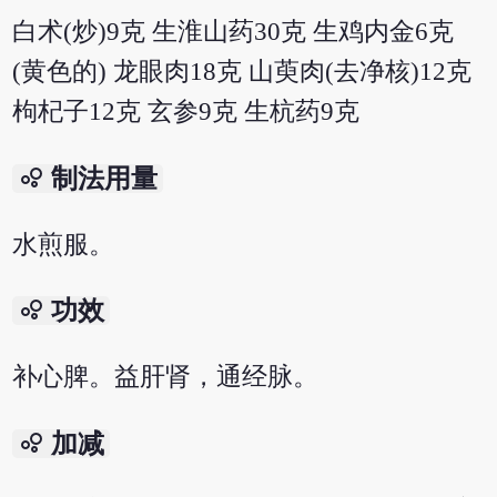
白术(炒)9克 生淮山药30克 生鸡内金6克
(黄色的) 龙眼肉18克 山萸肉(去净核)12克
枸杞子12克 玄参9克 生杭药9克
bubble_chart
制法用量
水煎服。
bubble_chart
功效
补心脾。益肝肾，通经脉。
bubble_chart
加减