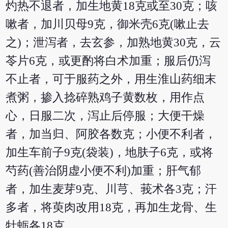
灼热不退者，加生地黄18克或至30克；咳
嗽者，加川贝母9克，御米壳6克(嗽止去
之)；泄泻者，去玄参，加熟地黄30克，云
苓片6克，或更酌将白术加重；服后仍泻
不止者，可于服药之外，用生淮山药细末
煮粥，掺入捻碎熟鸡子黄数枚，用作点
心，日服二次，泻止后停服；大便干燥
者，加当归、阿胶各数克；小便不利者，
加生车前子9克(袋装)，地肤子6克，或将
芍药(善治阴虚小便不利)加重；肝气郁
者，加生麦芽9克、川芎、莪术各3克；汗
多者，将萸肉改用18克，再加生龙骨、生
牡蛎各18克。