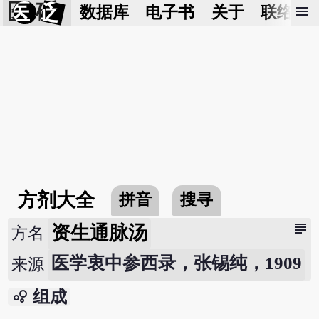
医 砭
menu
数据库
电子书
关于
联络我
方剂大全
拼音
搜寻
subject
资生通脉汤
方名
医学衷中参西录，张锡纯，1909
来源
bubble_chart
组成