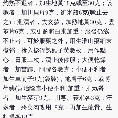
灼熱不退者，加生地黃18克或至30克；咳
嗽者，加川貝母9克，御米殼6克(嗽止去
之)；泄瀉者，去玄參，加熟地黃30克，雲
苓片6克，或更酌將白朮加重；服後仍瀉
不止者，可於服藥之外，用生淮山藥細末
煮粥，摻入捻碎熟雞子黃數枚，用作點
心，日服二次，瀉止後停服；大便乾燥
者，加當歸、阿膠各數克；小便不利者，
加生車前子9克(袋裝)，地膚子6克，或將
芍藥(善治陰虛小便不利)加重；肝氣鬱
者，加生麥芽9克、川芎、莪朮各3克；汗
多者，將萸肉改用18克，再加生龍骨、生
牡蠣各18克。