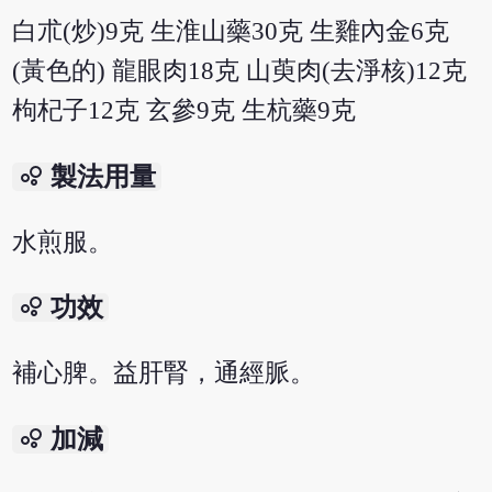
白朮(炒)9克 生淮山藥30克 生雞內金6克
(黃色的) 龍眼肉18克 山萸肉(去淨核)12克
枸杞子12克 玄參9克 生杭藥9克
bubble_chart
製法用量
水煎服。
bubble_chart
功效
補心脾。益肝腎，通經脈。
bubble_chart
加減