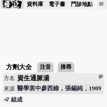
醫 砭
menu
資料庫
電子書
門診地點
預
方劑大全
注音
搜尋
subject
資生通脈湯
方名
醫學衷中參西錄，張錫純，1909
來源
bubble_chart
組成