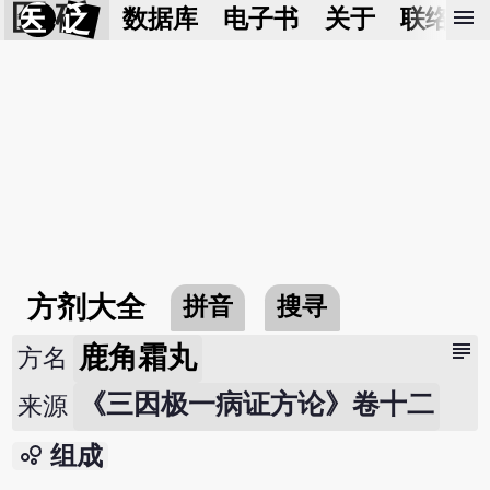
医 砭
menu
数据库
电子书
关于
联络我
方剂大全
拼音
搜寻
subject
鹿角霜丸
方名
《三因极一病证方论》卷十二
来源
bubble_chart
组成