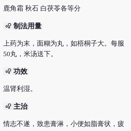
鹿角霜 秋石 白茯苓各等分
bubble_chart
制法用量
上药为末，面糊为丸，如梧桐子大。每服
50丸，米汤送下。
bubble_chart
功效
温肾利湿。
bubble_chart
主治
情志不遂，致患膏淋，小便如脂膏状，疲