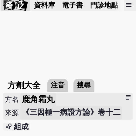
醫 砭
menu
資料庫
電子書
門診地點
預
方劑大全
注音
搜尋
subject
鹿角霜丸
方名
《三因極一病證方論》卷十二
來源
bubble_chart
組成