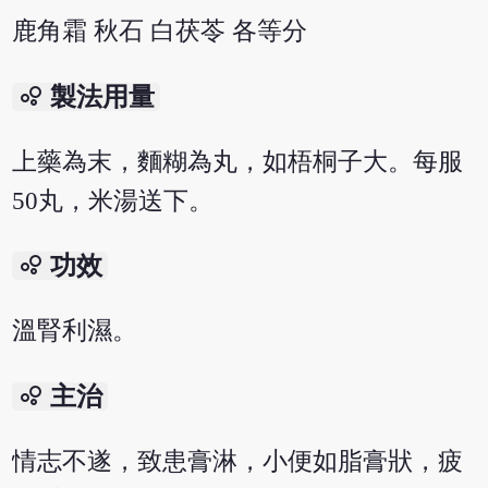
鹿角霜 秋石 白茯苓 各等分
bubble_chart
製法用量
上藥為末，麵糊為丸，如梧桐子大。每服
50丸，米湯送下。
bubble_chart
功效
溫腎利濕。
bubble_chart
主治
情志不遂，致患膏淋，小便如脂膏狀，疲