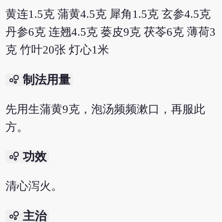
黄连1.5克 蒲黄4.5克 犀角1.5克 玄参4.5克
丹参6克 连翘4.5克 蒌皮9克 茯苓6克 薄荷3
克 竹叶20张 灯心1米
bubble_chart
制法用量
先用生蒲黄9克，泡汤频频漱口，再服此
方。
bubble_chart
功效
清心泻火。
bubble_chart
主治