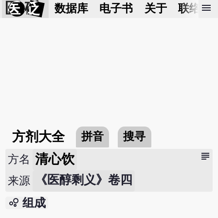
医 砭
menu
数据库
电子书
关于
联络我
方剂大全
拼音
搜寻
subject
清心饮
方名
《医醇剩义》卷四
来源
bubble_chart
组成