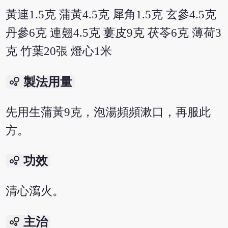
黃連1.5克 蒲黃4.5克 犀角1.5克 玄參4.5克
丹參6克 連翹4.5克 蔞皮9克 茯苓6克 薄荷3
克 竹葉20張 燈心1米
bubble_chart
製法用量
先用生蒲黃9克，泡湯頻頻漱口，再服此
方。
bubble_chart
功效
清心瀉火。
bubble_chart
主治