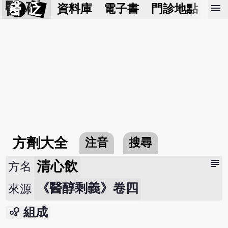
醫 砭
menu
資料庫
電子書
門診地點
預
方劑大全
注音
搜尋
subject
清心飲
方名
《醫醇剩義》卷四
來源
bubble_chart
組成