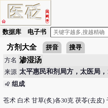
医
砭
沈
药
home
子
数据库
电子书
方剂大全
拼音
搜寻
渗湿汤
方名
太平惠民和剂局方，太医局，107
来源
组成
bubble_chart
苍术 白术 甘草(炙)各30克 茯苓(去皮) 