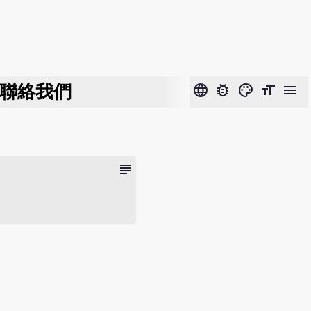
聯絡我們
language
bug_report
color_lens
format_size
menu
subject