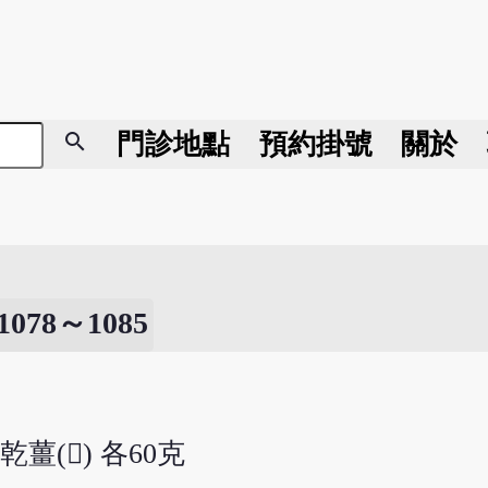
search
門診地點
預約掛號
關於
8～1085
乾薑() 各60克