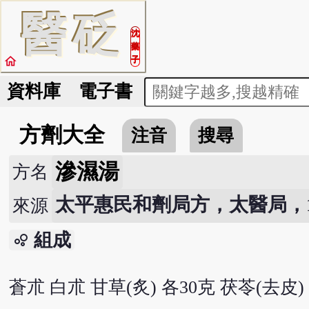
醫
砭
沈
藥
home
子
資料庫
電子書
方劑大全
注音
搜尋
滲濕湯
方名
太平惠民和劑局方，太醫局，107
來源
組成
bubble_chart
蒼朮 白朮 甘草(炙) 各30克 茯苓(去皮) 