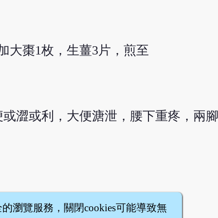
，加大棗1枚，生薑3片，煎至
便或澀或利，大便溏泄，腰下重疼，兩
全的瀏覽服務，關閉cookies可能導致無