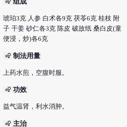
bubble_chart
组成
琥珀3克 人参 白术各9克 茯苓6克 桂枝 附
子 干姜 砂仁各3克 陈皮 破故纸 桑白皮(童
便浸，炒)各6克
bubble_chart
制法用量
上药水煎，空腹时服。
bubble_chart
功效
益气温肾，利水消肿。
bubble_chart
主治