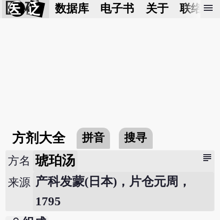
医 砭
menu
数据库
电子书
关于
联络我
方剂大全
拼音
搜寻
subject
琥珀汤
方名
产科发蒙(日本)，片仓元周，
来源
1795