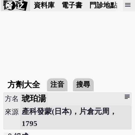
醫 砭
menu
資料庫
電子書
門診地點
預
方劑大全
注音
搜尋
subject
琥珀湯
方名
產科發蒙(日本)，片倉元周，
來源
1795