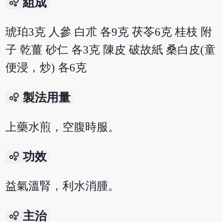
bubble_chart
組成
琥珀3克 人參 白朮 各9克 茯苓6克 桂枝 附
子 乾薑 砂仁 各3克 陳皮 破故紙 桑白皮(童
便浸，炒) 各6克
bubble_chart
製法用量
上藥水煎，空腹時服。
bubble_chart
功效
益氣溫腎，利水消腫。
bubble_chart
主治