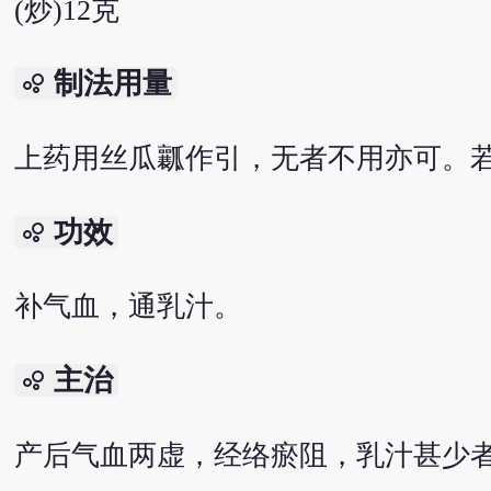
(炒)12克
制法用量
bubble_chart
上药用丝瓜瓤作引，无者不用亦可。若
功效
bubble_chart
补气血，通乳汁。
主治
bubble_chart
产后气血两虚，经络瘀阻，乳汁甚少