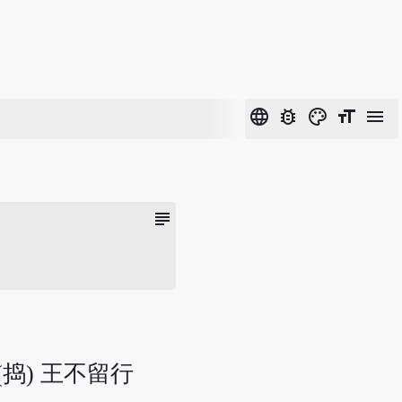
language
bug_report
color_lens
format_size
menu
subject
(捣) 王不留行