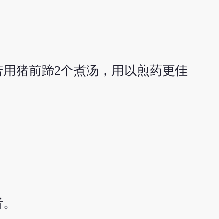
用猪前蹄2个煮汤，用以煎药更佳
者。