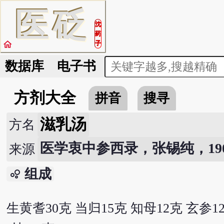
医
砭
沈
药
home
子
数据库
电子书
方剂大全
拼音
搜寻
滋乳汤
方名
医学衷中参西录，张锡纯，190
来源
组成
bubble_chart
生黄耆30克 当归15克 知母12克 玄参1