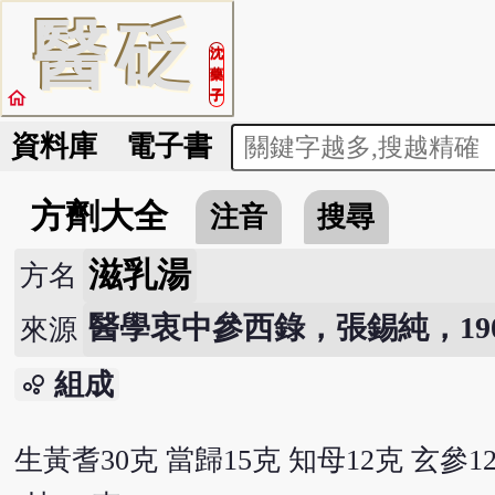
醫
砭
沈
藥
home
子
資料庫
電子書
方劑大全
注音
搜尋
滋乳湯
方名
醫學衷中參西錄，張錫純，190
來源
組成
bubble_chart
生黃耆30克 當歸15克 知母12克 玄參1