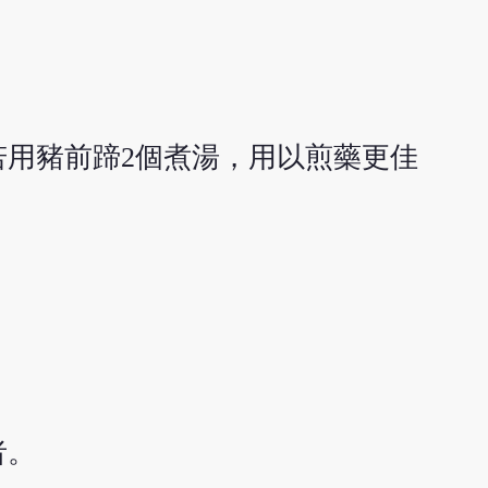
用豬前蹄2個煮湯，用以煎藥更佳
者。