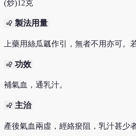
(炒)12克
製法用量
bubble_chart
上藥用絲瓜瓤作引，無者不用亦可。若
功效
bubble_chart
補氣血，通乳汁。
主治
bubble_chart
產後氣血兩虛，經絡瘀阻，乳汁甚少