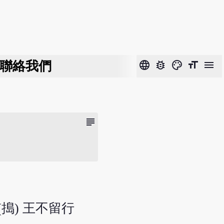
聯絡我們
language
bug_report
color_lens
format_size
menu
subject
(搗) 王不留行