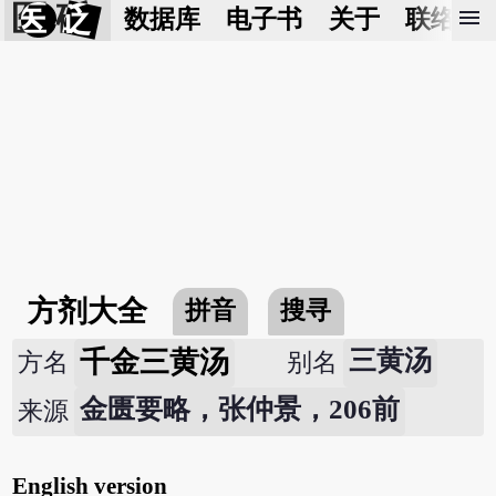
医 砭
menu
数据库
电子书
关于
联络我
方剂大全
拼音
搜寻
千金三黄汤
三黄汤
方名
别名
金匮要略，张仲景，206前
来源
English version