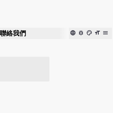
聯絡我們
language
bug_report
color_lens
format_size
menu