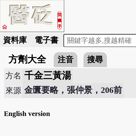
醫
砭
沈
藥
home
子
資料庫
電子書
方劑大全
注音
搜尋
千金三黃湯
方名
金匱要略，張仲景，206前
來源
English version