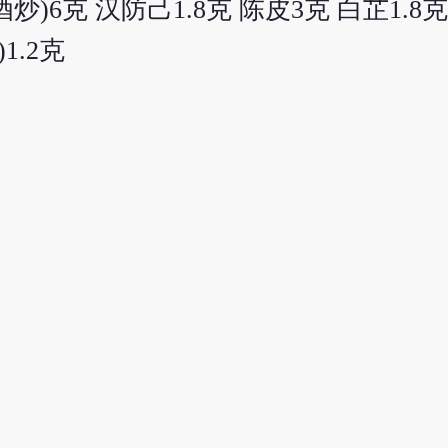
炒)6克 汉防己1.8克 陈皮3克 白芷1.8克
1.2克