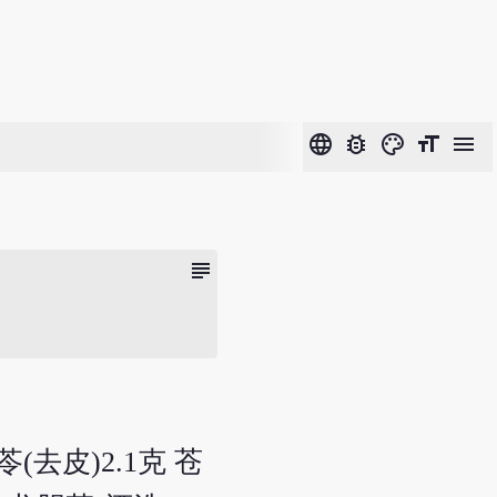
language
bug_report
color_lens
format_size
menu
subject
苓(去皮)2.1克 苍