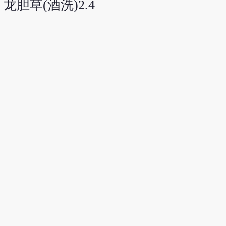
 龙胆草(酒洗)2.4