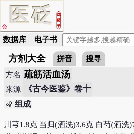
医
砭
沈
药
home
子
数据库
电子书
方剂大全
拼音
搜寻
疏筋活血汤
方名
《古今医鉴》卷十
来源
组成
bubble_chart
川芎1.8克 当归(酒洗)3.6克 白芍(酒洗)