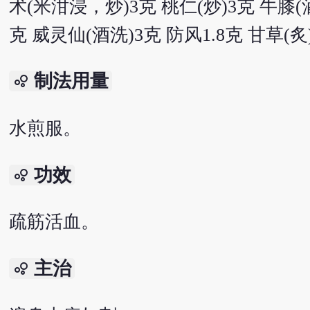
术(米泔浸，炒)3克 桃仁(炒)3克 牛膝(酒
克 威灵仙(酒洗)3克 防风1.8克 甘草(炙)
制法用量
bubble_chart
水煎服。
功效
bubble_chart
疏筋活血。
主治
bubble_chart