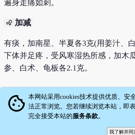
遍身走痛如刺。
加减
bubble_chart
有痰，加南星、半夏各3克(用姜汁、
下体并足疼，受风寒湿热所感，加木瓜
参、白术、龟板各2.1克。
English version
cookie
本网站采用cookies技术提供优质、安
法正常浏览。您若继续浏览本站，即表示
完全接受本站的
服务条款
。
关