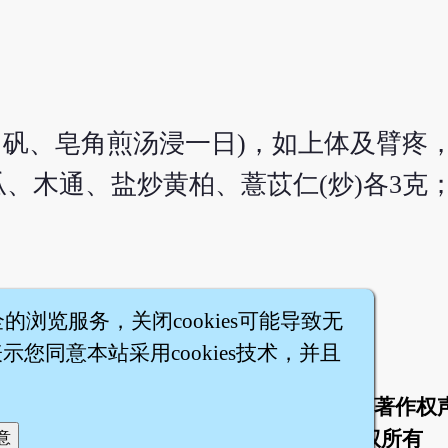
白矾、皂角煎汤浸一日)，如上体及臂疼
、木通、盐炒黄柏、薏苡仁(炒)各3克
全的浏览服务，关闭cookies可能导致无
您同意本站采用cookies技术，并且
于
联络我们
服务条款
隐私权条款
著作权
|
|
|
|
智橐·
医砭
·
沈药子
©2008～2026
著作权所有