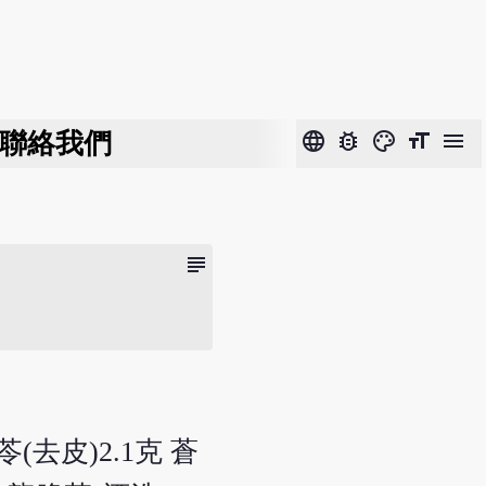
聯絡我們
language
bug_report
color_lens
format_size
menu
subject
苓(去皮)2.1克 蒼