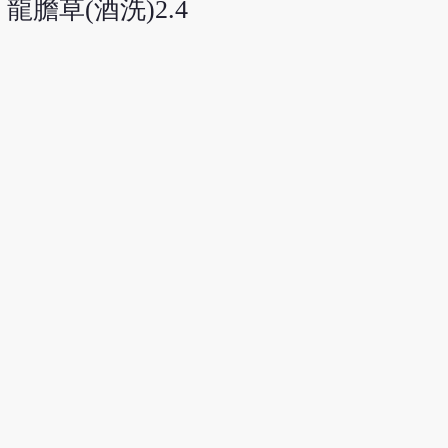
 龍膽草(酒洗)2.4