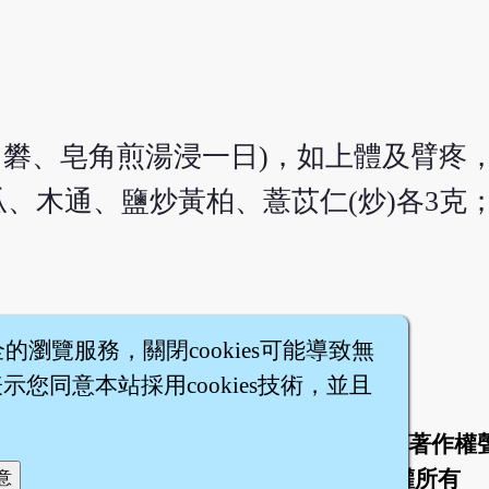
白礬、皂角煎湯浸一日)，如上體及臂疼
、木通、鹽炒黃柏、薏苡仁(炒)各3克
全的瀏覽服務，關閉cookies可能導致無
您同意本站採用cookies技術，並且
於
聯絡我們
服務條款
隱私權條款
著作權
|
|
|
|
智橐‧
醫砭
‧
沈藥子
©2008～2026
著作權所有