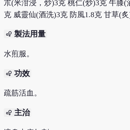
朮(米泔浸，炒)3克 桃仁(炒)3克 牛膝(酒
克 威靈仙(酒洗)3克 防風1.8克 甘草(炙)
製法用量
bubble_chart
水煎服。
功效
bubble_chart
疏筋活血。
主治
bubble_chart