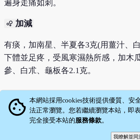
遍身走痛如刺。
加減
bubble_chart
有痰，加南星、半夏各3克(用薑汁、
下體並足疼，受風寒濕熱所感，加木瓜
參、白朮、龜板各2.1克。
English version
cookie
本網站採用cookies技術提供優質、安
法正常瀏覽。您若繼續瀏覽本站，即表示
完全接受本站的
服務條款
。
關