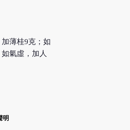
，加薄桂9克；如
；如氣虛，加人
聲明