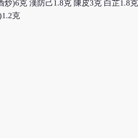
炒)6克 漢防己1.8克 陳皮3克 白芷1.8克
1.2克