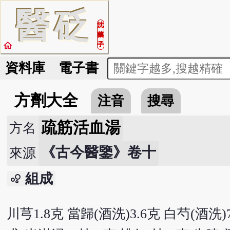
醫
砭
沈
藥
home
子
資料庫
電子書
方劑大全
注音
搜尋
疏筋活血湯
方名
《古今醫鑒》卷十
來源
組成
bubble_chart
川芎1.8克 當歸(酒洗)3.6克 白芍(酒洗)