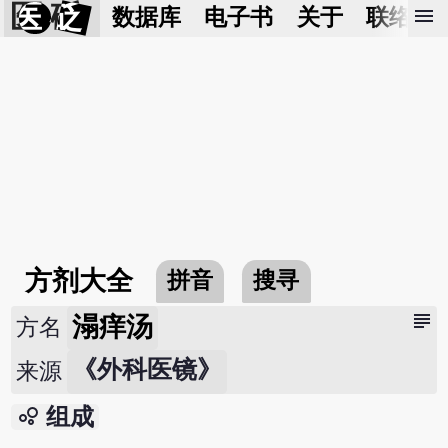
医 砭
menu
数据库
电子书
关于
联络我
方剂大全
拼音
搜寻
subject
溻痒汤
方名
《外科医镜》
来源
bubble_chart
组成