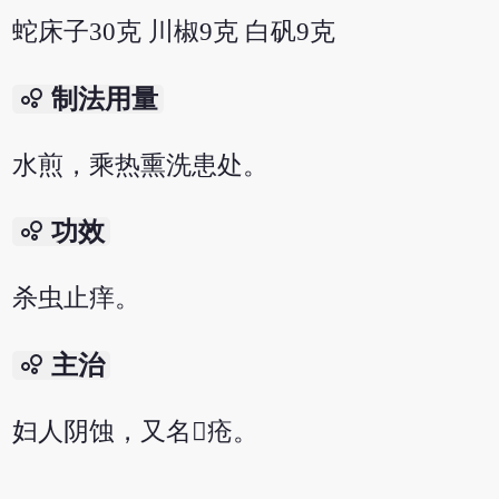
蛇床子30克 川椒9克 白矾9克
bubble_chart
制法用量
水煎，乘热熏洗患处。
bubble_chart
功效
杀虫止痒。
bubble_chart
主治
妇人阴蚀，又名疮。