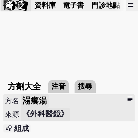
醫 砭
menu
資料庫
電子書
門診地點
預
方劑大全
注音
搜尋
subject
溻癢湯
方名
《外科醫鏡》
來源
bubble_chart
組成