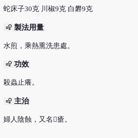
蛇床子30克 川椒9克 白礬9克
bubble_chart
製法用量
水煎，乘熱熏洗患處。
bubble_chart
功效
殺蟲止癢。
bubble_chart
主治
婦人陰蝕，又名瘡。