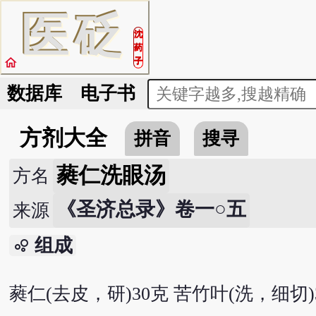
医
砭
沈
药
home
子
数据库
电子书
方剂大全
拼音
搜寻
蕤仁洗眼汤
方名
《圣济总录》卷一○五
来源
组成
bubble_chart
蕤仁(去皮，研)30克 苦竹叶(洗，细切)