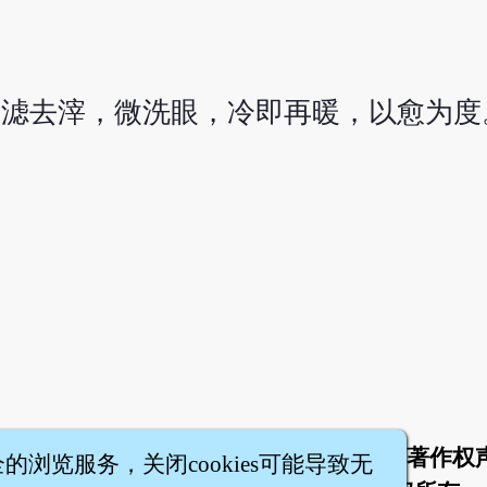
升，滤去滓，微洗眼，冷即再暖，以愈为度
于
联络我们
服务条款
隐私权条款
著作权
|
|
|
|
全的浏览服务，关闭cookies可能导致无