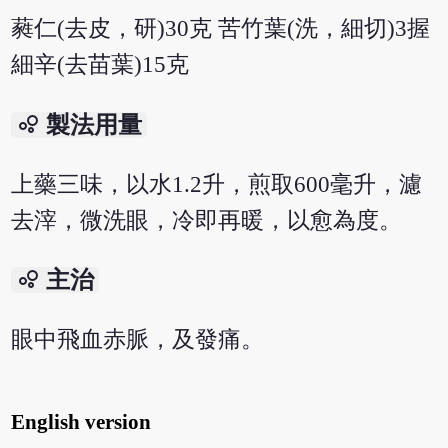
蕤仁(去皮，研)30克 苦竹葉(洗，細切)3握
細辛(去苗葉)15克
bubble_chart
製法用量
上藥三味，以水1.2升，煎取600毫升，濾
去滓，微洗眼，冷即再暖，以愈為度。
bubble_chart
主治
眼中飛血赤脈，及發痛。
English version