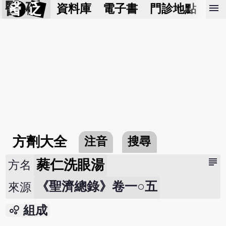
醫 砭
menu
資料庫
電子書
門診地點
預
方劑大全
注音
搜尋
subject
蕤仁洗眼湯
方名
《聖濟總錄》卷一○五
來源
bubble_chart
組成