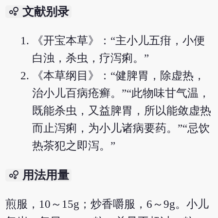
bubble_chart
文献别录
《开宝本草》：“主小儿五疳，小便
白浊，杀虫，疗泻痢。”
《本草纲目》：“健脾胃，除虚热，
治小儿百病疮癣。”“此物味甘气温，
既能杀虫，又益脾胃，所以能敛虚热
而止泻痢，为小儿诸病要药。”“忌饮
热茶犯之即泻。”
bubble_chart
用法用量
煎服，10～15g；炒香嚼服，6～9g。小儿