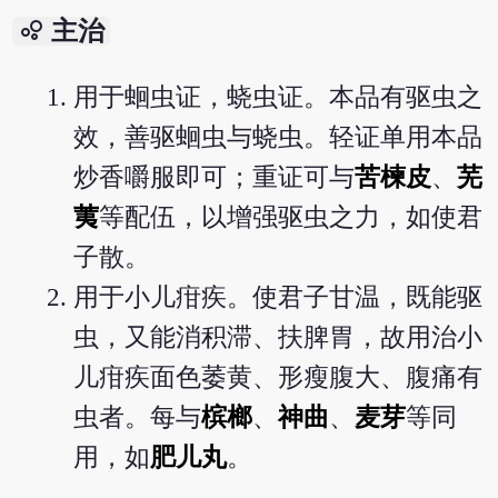
bubble_chart
主治
用于蛔虫证，蛲虫证。本品有驱虫之
效，善驱蛔虫与蛲虫。轻证单用本品
炒香嚼服即可；重证可与
苦楝皮
、
芜
荑
等配伍，以增强驱虫之力，如使君
子散。
用于小儿疳疾。使君子甘温，既能驱
虫，又能消积滞、扶脾胃，故用治小
儿疳疾面色萎黄、形瘦腹大、腹痛有
虫者。每与
槟榔
、
神曲
、
麦芽
等同
用，如
肥儿丸
。