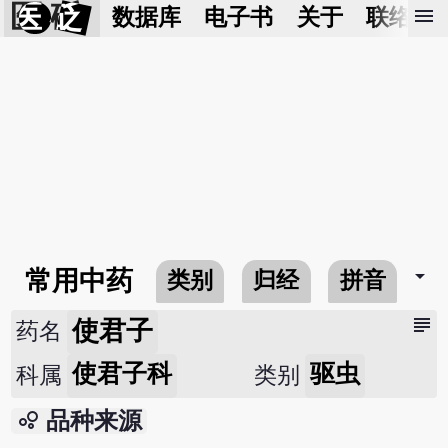
医 砭
menu
数据库
电子书
关于
联络我
arrow_drop_down
常用中药
类别
归经
拼音
subject
使君子
药名
使君子科
驱虫
科属
类别
bubble_chart
品种来源