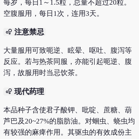
每岁，每日1～1.5粒，总量不超过20粒。
空腹服用，每日1次，连用3天。
bubble_chart
注意禁忌
大量服用可致呃逆、眩晕、呕吐、腹泻等
反应。若与热茶同服，亦能引起呃逆、腹
泻，故服用时当忌饮茶。
bubble_chart
现代药理
本品种子含使君子酸钾、吡啶、蔗糖、葫
芦巴及20~27%的脂肪油。对蛔虫、蛲虫均
有较强的麻痺作用。其驱虫的有效成份主