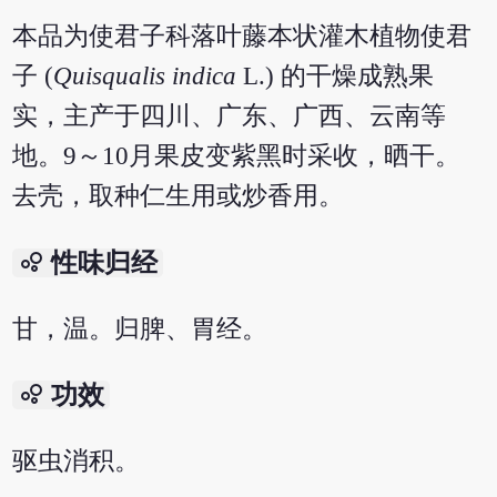
本品为使君子科落叶藤本状灌木植物使君
子 (
Quisqualis indica
L.) 的干燥成熟果
实，主产于四川、广东、广西、云南等
地。9～10月果皮变紫黑时采收，晒干。
去壳，取种仁生用或炒香用。
bubble_chart
性味归经
甘，温。归脾、胃经。
bubble_chart
功效
驱虫消积。