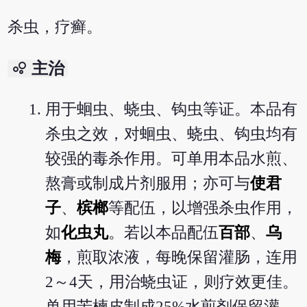
杀虫，疗癣。
bubble_chart
主治
用于蛔虫、蛲虫、钩虫等证。本品有
杀虫之效，对蛔虫、蛲虫、钩虫均有
较强的毒杀作用。可单用本品水煎、
熬膏或制成片剂服用；亦可与
使君
子
、
槟榔
等配伍，以增强杀虫作用，
如
化虫丸
。若以本品配伍
百部
、
乌
梅
，煎取浓液，每晚保留灌肠，连用
2～4天，用治蛲虫证，则疗效更佳。
单用苦楝皮制成25%水煎剂保留灌