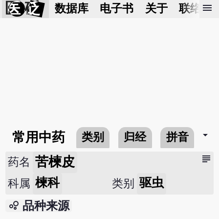
医 砭
menu
数据库
电子书
关于
联络我
arrow_drop_down
常用中药
类别
归经
拼音
subject
苦楝皮
药名
楝科
驱虫
科属
类别
bubble_chart
品种来源