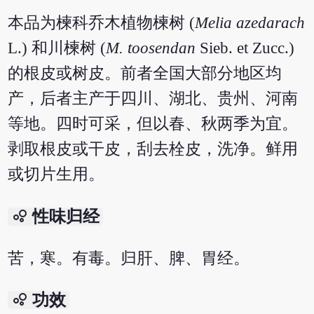
本品为楝科乔木植物楝树 (
Melia azedarach
L.) 和川楝树 (
M. toosendan
Sieb. et Zucc.)
的根皮或树皮。前者全国大部分地区均
产，后者主产于四川、湖北、贵州、河南
等地。四时可采，但以春、秋两季为宜。
剥取根皮或干皮，刮去栓皮，洗净。鲜用
或切片生用。
bubble_chart
性味归经
苦，寒。有毒。归肝、脾、胃经。
bubble_chart
功效