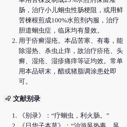
肠，治疗小儿蛔虫性肠梗阻，或用鲜
苦楝根煎成100%水煎剂内服，治疗
胆道蛔虫症，临床均有显效。
用于疥癣湿疮。本品苦寒、有毒，能
除湿热、杀虫止痒，故治疗疥疮、头
癣、湿疮、湿疹痛痒等证均效。常单
用本品研末，醋或猪脂调涂患处即
可。
bubble_chart
文献别录
《别录》：“疗蛔虫，利火肠。”
《日华子本草》：“治游风热毒，风