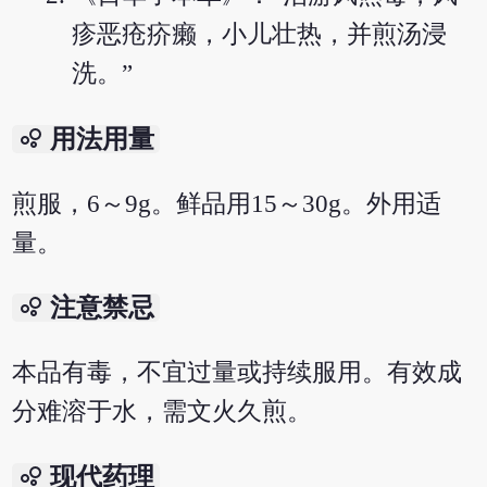
疹恶疮疥癞，小儿壮热，并煎汤浸
洗。”
bubble_chart
用法用量
煎服，6～9g。鲜品用15～30g。外用适
量。
bubble_chart
注意禁忌
本品有毒，不宜过量或持续服用。有效成
分难溶于水，需文火久煎。
bubble_chart
现代药理