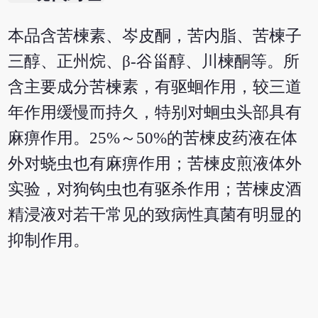
本品含苦楝素、岑皮酮，苦内脂、苦楝子
三醇、正州烷、β-谷甾醇、川楝酮等。所
含主要成分苦楝素，有驱蛔作用，较三道
年作用缓慢而持久，特别对蛔虫头部具有
麻痹作用。25%～50%的苦楝皮药液在体
外对蛲虫也有麻痹作用；苦楝皮煎液体外
实验，对狗钩虫也有驱杀作用；苦楝皮酒
精浸液对若干常见的致病性真菌有明显的
抑制作用。