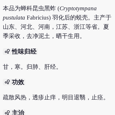
本品为蝉科昆虫黑蚱 (
Cryptotympana
pustulata
Fabricius) 羽化后的蜕壳。主产于
山东、河北、河南，江苏、浙江等省。夏
季采收，去净泥土，晒干生用。
bubble_chart
性味归经
甘，寒。归肺、肝经。
bubble_chart
功效
疏散风热，透疹止痒，明目退翳，止痉。
bubble_chart
主治