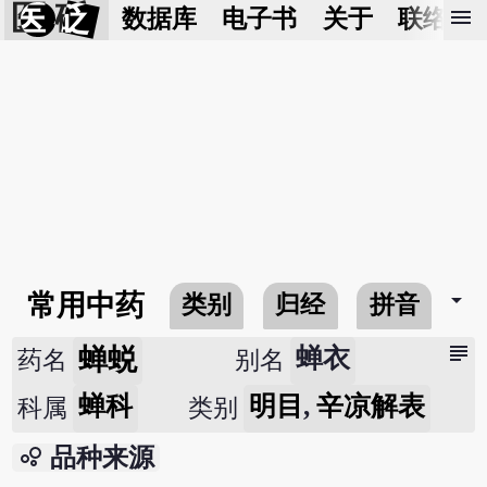
医 砭
menu
数据库
电子书
关于
联络我
arrow_drop_down
常用中药
类别
归经
拼音
subject
蝉蜕
蝉衣
药名
别名
蝉科
明目
,
辛凉解表
科属
类别
bubble_chart
品种来源