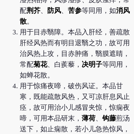
配
荆芥
、
防风
、
苦参
等同用，如
消风
散
。
用于目赤翳障。本品入肝经，善疏散
肝经风热而有明目退翳之功，故可用
治风热上攻，目赤肿痛，翳膜遮睛，
常配
菊花
、白蒺藜，
决明子
等同用，
如蝉花散。
用于惊痛夜啼，破伤风证。本品甘
寒，既能疏散风热，又可凉肝息风止
痉，故可用治小儿感冒夹惊，惊痫夜
啼，可用本品研末，
薄荷
、
钩藤
煎汤
送下，如止痫散，若小儿急热惊风，