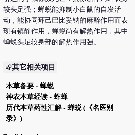
较头足强；蝉蜕能抑制小白鼠的自发活
动，能协同环己巴比妥钠的麻醉作用而表
现有镇静作用，蝉蜕尚有解热作用，其中
蝉蜕头足较身部的解热作用强。
其它相关项目
本草备要 - 蝉蜕
神农本草经读 - 蚱蝉
历代本草药性汇解 - 蝉蜕 (《名医别
录》)