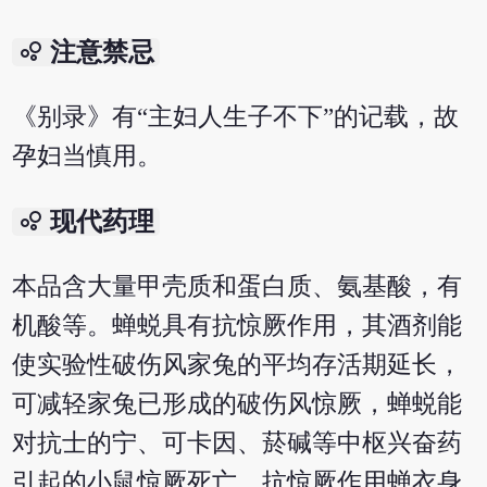
bubble_chart
注意禁忌
《别录》有“主妇人生子不下”的记载，故
孕妇当慎用。
bubble_chart
现代药理
本品含大量甲壳质和蛋白质、氨基酸，有
机酸等。蝉蜕具有抗惊厥作用，其酒剂能
使实验性破伤风家兔的平均存活期延长，
可减轻家兔已形成的破伤风惊厥，蝉蜕能
对抗士的宁、可卡因、菸碱等中枢兴奋药
引起的小鼠惊厥死亡，抗惊厥作用蝉衣身