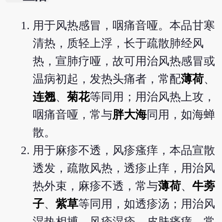
用于风热感冒，咽痛音哑。本品甘寒
清热，质轻上浮，长于疏散肺经风
热，宣肺疗哑，故可用治风热感冒或
温病初起，发热头痛者，常配
薄荷
、
连翘
、
菊花
等同用；用治风热上攻，
咽痛音哑，常与
胖大海
同用，如海蝉
散。
用于麻疹不透，风疹瘙痒，本品宣散
透发，疏散风热，透疹止痒，用治风
热外束，麻疹不透，常与
薄荷
、
牛蒡
子
、
紫草
等同用，如透疹汤；用治风
湿热相搏，风疹湿疹、皮肤瘙痒，常