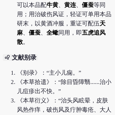
可以本品配
牛黄
、
黄连
、
僵蚕
等同
用；用治破伤风证，轻证可单用本品
研末，以黄酒冲服，重证可配伍
天
麻
、
僵蚕
、
全蠍
同用，即
五虎追风
散
。
bubble_chart
文献别录
《别录》：“主小儿痫。”
《本草拾遗》：“除目昏障翳......治小
儿痘疹出不快。”
《本草衍义》：“治头风眩晕，皮肤
风热作痒，破伤风及疔肿毒疮、大人