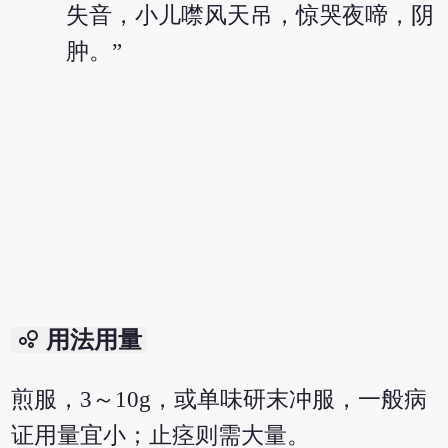
失音，小儿噤风天吊，惊哭夜啼，阴
肿。”
bubble_chart
用法用量
煎服，3～10g，或单味研末冲服，一般病
证用量宜小；止痉则需大量。