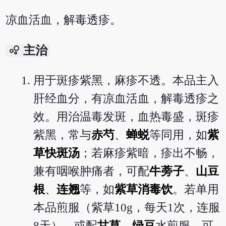
凉血活血，解毒透疹。
bubble_chart
主治
用于斑疹紫黑，麻疹不透。本品主入
肝经血分，有凉血活血，解毒透疹之
效。用治温毒发斑，血热毒盛，斑疹
紫黑，常与
赤芍
、
蝉蜕
等同用，如
紫
草快斑汤
；若麻疹紫暗，疹出不畅，
兼有咽喉肿痛者，可配
牛蒡子
、
山豆
根
、
连翘
等，如
紫草消毒饮
。若单用
本品煎服（紫草10g，每天1次，连服
8天），或配
甘草
、
绿豆
水煎服，可