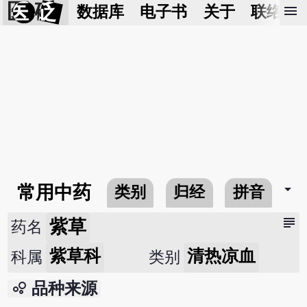
医 砭
menu
数据库
电子书
关于
联络我
arrow_drop_down
常用中药
类别
归经
拼音
subject
紫草
药名
紫草科
清热凉血
科属
类别
bubble_chart
品种来源