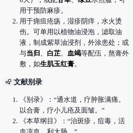
用于预防麻疹。
用于痈疽疮疡，湿疹阴痒，水火烫
伤。可单用以植物油浸泡，滤取油
液，制成紫草油浸剂，外涂患处；或
与
当归
、
白芷
、
血竭
等配伍，熬膏外
敷，如
生肌玉红膏
。
bubble_chart
文献别录
《别录》：“通水道，疗肿胀满痛。
以合膏，疗小儿疮及面皱。”
《本草纲目》：“治斑疹，痘毒，活
血凉血，利大肠。”