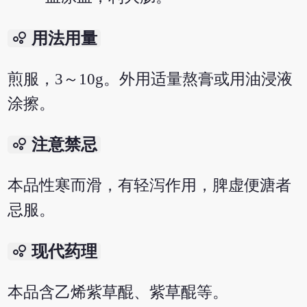
bubble_chart
用法用量
煎服，3～10g。外用适量熬膏或用油浸液
涂擦。
bubble_chart
注意禁忌
本品性寒而滑，有轻泻作用，脾虚便溏者
忌服。
bubble_chart
现代药理
本品含乙烯紫草醌、紫草醌等。