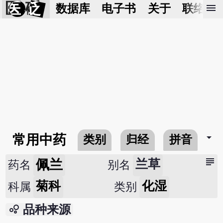
医 砭
menu
数据库
电子书
关于
联络我
arrow_drop_down
常用中药
类别
归经
拼音
subject
佩兰
兰草
药名
别名
菊科
化湿
科属
类别
bubble_chart
品种来源