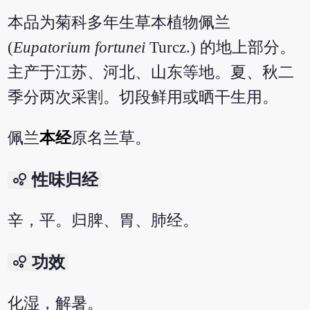
本品为菊科多年生草本植物佩兰
(
Eupatorium fortunei
Turcz.) 的地上部分。
主产于江苏、河北、山东等地。夏、秋二
季分两次采割。切段鲜用或晒干生用。
佩兰
本经
原名兰草。
bubble_chart
性味归经
辛，平。归脾、胃、肺经。
bubble_chart
功效
化湿，解暑。