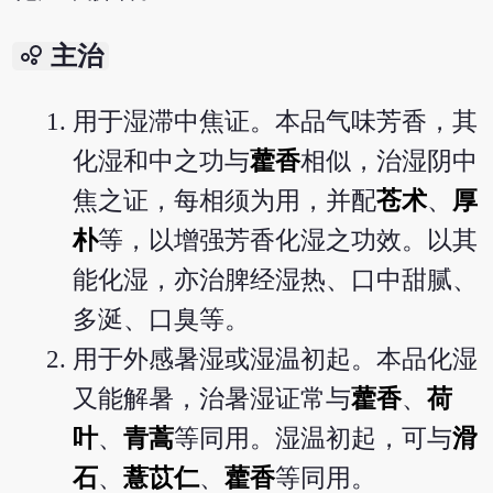
bubble_chart
主治
用于湿滞中焦证。本品气味芳香，其
化湿和中之功与
藿香
相似，治湿阴中
焦之证，每相须为用，并配
苍术
、
厚
朴
等，以增强芳香化湿之功效。以其
能化湿，亦治脾经湿热、口中甜腻、
多涎、口臭等。
用于外感暑湿或湿温初起。本品化湿
又能解暑，治暑湿证常与
藿香
、
荷
叶
、
青蒿
等同用。湿温初起，可与
滑
石
、
薏苡仁
、
藿香
等同用。