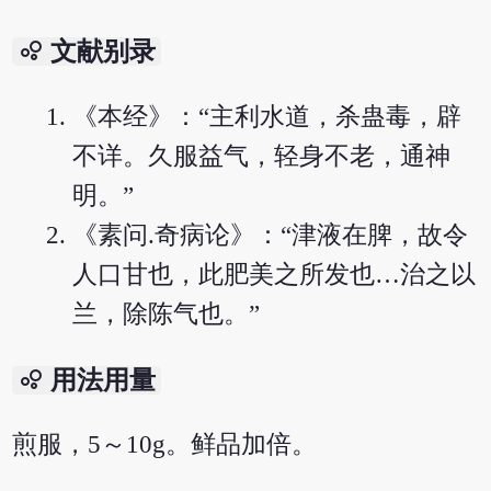
bubble_chart
文献别录
《本经》：“主利水道，杀蛊毒，辟
不详。久服益气，轻身不老，通神
明。”
《素问.奇病论》：“津液在脾，故令
人口甘也，此肥美之所发也…治之以
兰，除陈气也。”
bubble_chart
用法用量
煎服，5～10g。鲜品加倍。