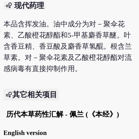
bubble_chart
现代药理
本品含挥发油。油中成分为对－聚伞花
素、乙酸橙花醇酯和5-甲基麝香草醚。叶
含香豆精、香豆酸及麝香草氢醌。根含兰
草素。对－聚伞花素及乙酸橙花醇酯对流
感病毒有直接抑制作用。
其它相关项目
历代本草药性汇解 - 佩兰 (《本经》)
English version