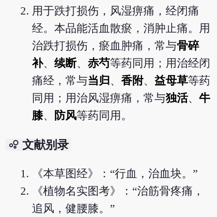
用于跌打损伤，风湿痹痛，经闭痛
经。本品能活血散瘀，消肿止痛。用
治跌打损伤，瘀血肿痛，常与
骨碎
补
、
续断
、
赤芍
等药同用；用治经闭
痛经，常与
当归
、
香附
、
益母草
等药
同用；用治风湿痹痛，常与
独活
、
牛
膝
、
防风
等药同用。
bubble_chart
文献别录
《本草图经》：“行血，治血块。”
《植物名实图考》：“治筋骨疼痛，
追风，健腰膝。”