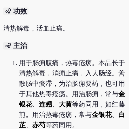
bubble_chart
功效
清热解毒，活血止痛。
bubble_chart
主治
用于肠痈腹痛，热毒疮疡。本品长于
清热解毒，消痈止痛，入大肠经。善
散肠中瘀滞，为治肠痈要药，也可用
于其他热毒疮疡。用治肠痈，常与
金
银花
、
连翘
、
大黄
等药同用，如红藤
煎。用治热毒疮疡，常与
金银花
、
白
芷
、
赤芍
等药同用。