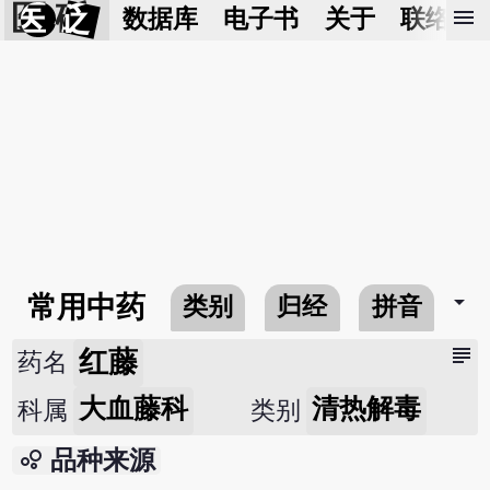
医 砭
menu
数据库
电子书
关于
联络我
arrow_drop_down
常用中药
类别
归经
拼音
subject
红藤
药名
大血藤科
清热解毒
科属
类别
bubble_chart
品种来源