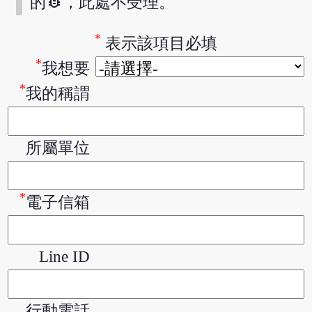
bug_report
的
，此處不受理。
*
表示該項目必填
*
我想要
*
我的稱謂
所屬單位
*
電子信箱
Line ID
行動電話