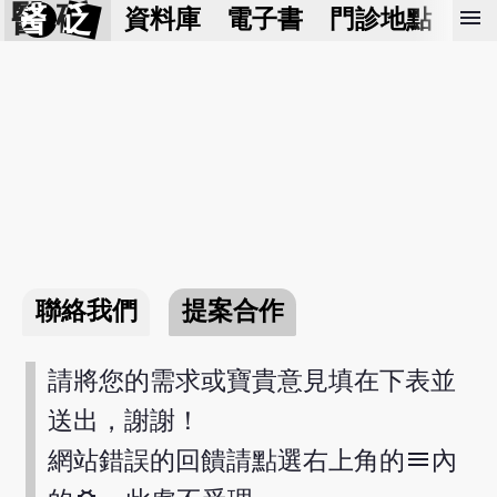
醫 砭
menu
資料庫
電子書
門診地點
預
聯絡我們
提案合作
請將您的需求或寶貴意見填在下表並
送出，謝謝！
menu
網站錯誤的回饋請點選右上角的
內