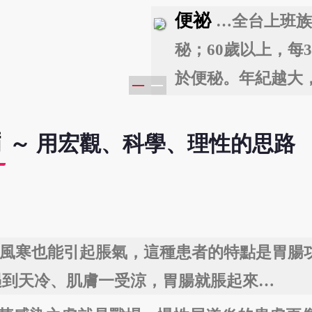
…
新陳代謝變慢，漸
便祕
…全台上班族
秘；60歲以上，每
於便秘。年紀越大
─
─
差，越容易便秘…
病
～ 用宏觀、科學、理性的思路
風寒也能引起脹氣，這種患者的特點是胃腸
遇到天冷、肌膚一受涼，胃腸就脹起來…