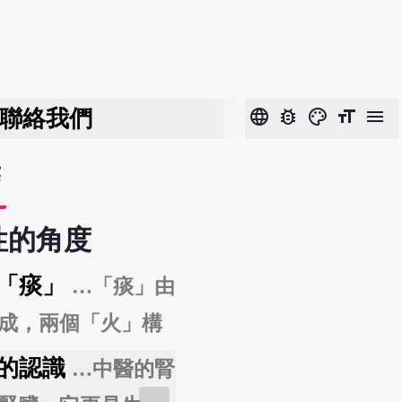
聯絡我們
language
bug_report
color_lens
format_size
menu
醫
性的角度
「痰」
3分鐘讓你對「陰
…「痰」由
心領神會，一生受
成，兩個「火」構
過度的火氣」產生
想學中醫？先搞懂陰
的認識
中醫師如何「透視
…中醫的腎