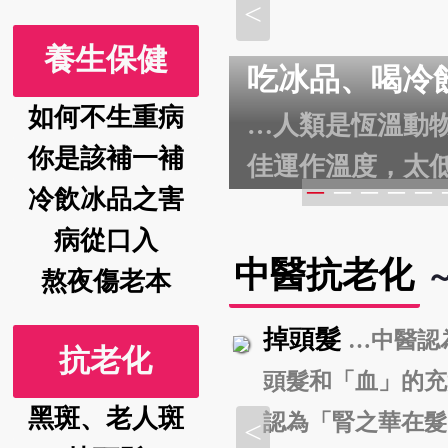
就像久旱未雨
<
治療，他會給
刷新你對「
養生保健
化的神兵利器
吃冰品、喝冷
…
裂的土地填平
臟、肝氣、肝
如何不生重病
，循環漸不通暢，
…人類是恆溫動物，
…
體以及所有神
重新認識四
你是該補一補
足的能量物資的供
佳運作溫度，太
自律神經系統
湯即體現出了
─
─
─
─
─
冷飲冰品之害
化…
的運作效能即變
了不同藥物的
病從口入
有可能終止…
中醫抗老化
涼、互補協同
熬夜傷老本
掉頭髮
…中醫認
抗老化
頭髮和「血」的充
黑斑、老人斑
認為「腎之華在髮
<