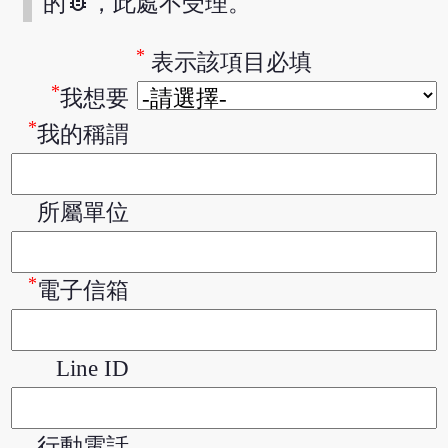
bug_report
的
，此處不受理。
*
表示該項目必填
*
我想要
*
我的稱謂
所屬單位
*
電子信箱
Line ID
行動電話