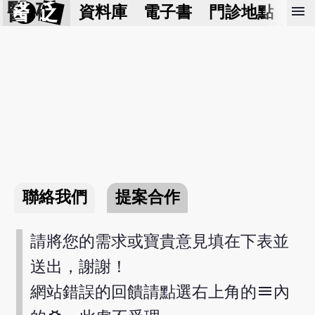
醫 砭
menu
資料庫
電子書
門診地點
預
聯絡我們
提案合作
請將您的需求或寶貴意見填在下表並
送出，謝謝！
menu
網站錯誤的回饋請點選右上角的
內